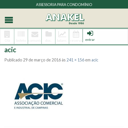
ASSESSORIA PARA CONDOMÍNIO
entrar
Olá
boleto
comunic.
doc.
balanc.
reserva
acic
Publicado
29 de março de 2016
às
241 × 156
em
acic