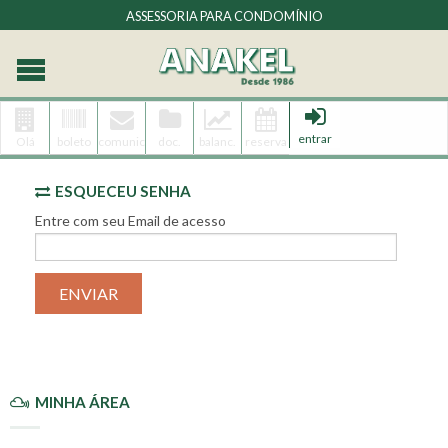
ASSESSORIA PARA CONDOMÍNIO
entrar
Olá
boleto
comunic.
doc.
balanc.
reserva
ESQUECEU SENHA
Entre com seu Email de acesso
ENVIAR
MINHA ÁREA